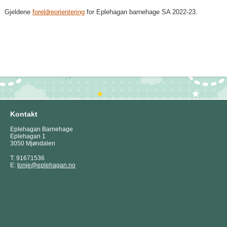
Gjeldene
foreldreorientering
for Eplehagan barnehage SA 2022-23.
Kontakt
Eplehagan Barnehage
Eplehagan 1
3050 Mjøndalen
T: 91671536
E:
tonje@eplehagan.no