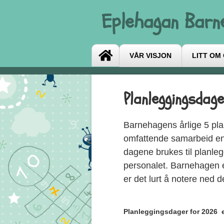
Eplehagan Barn
VÅR VISJON
LITT OM
Planleggingsdag
Barnehagens årlige 5 pla
omfattende samarbeid enn 
dagene brukes til planleg
personalet. Barnehagen e
er det lurt å notere ned d
Planleggingsdager for 2026 e